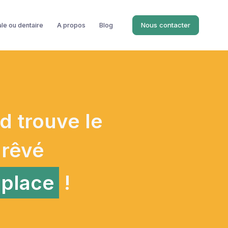
Nous contacter
ale ou dentaire
A propos
Blog
 trouve le
 rêvé
 place
!