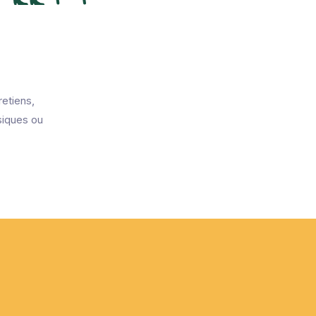
retiens,
siques ou